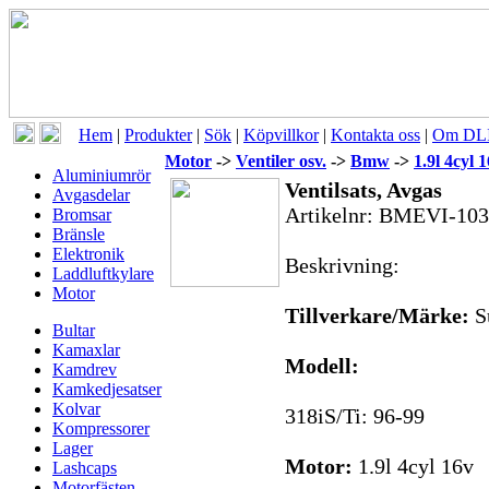
Hem
|
Produkter
|
Sök
|
Köpvillkor
|
Kontakta oss
|
Om DLI
Motor
->
Ventiler osv.
->
Bmw
->
1.9l 4cyl
Aluminiumrör
Ventilsats, Avgas
Avgasdelar
Artikelnr:
BMEVI-103
Bromsar
Bränsle
Elektronik
Beskrivning:
Laddluftkylare
Motor
Tillverkare/Märke:
S
Bultar
Kamaxlar
Modell:
Kamdrev
Kamkedjesatser
Kolvar
318iS/Ti: 96-99
Kompressorer
Lager
Motor:
1.9l 4cyl 16v
Lashcaps
Motorfästen