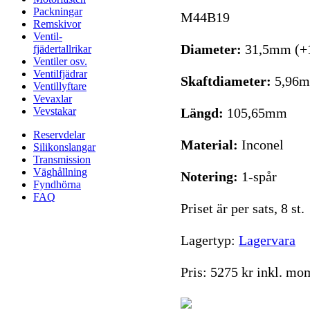
Packningar
M44B19
Remskivor
Ventil-
Diameter:
31,5mm (
fjädertallrikar
Ventiler osv.
Ventilfjädrar
Skaftdiameter:
5,96
Ventillyftare
Vevaxlar
Vevstakar
Längd:
105,65mm
Reservdelar
Material:
Inconel
Silikonslangar
Transmission
Väghållning
Notering:
1-spår
Fyndhörna
FAQ
Priset är per sats, 8 st.
Lagertyp:
Lagervara
Pris:
5275 kr inkl. mo