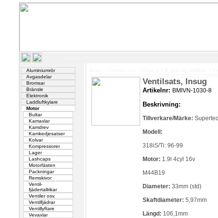
Hem
|
Produkter
|
Sök
|
Köpvillkor
|
Kontakta oss
|
Om DLI Teknik
|
Handl
Aluminiumrör
Motor
->
Ventiler osv.
->
Bmw
->
1.9l 4cyl 16v M44B19
->
Ve
Avgasdelar
Ventilsats, Insug
Bromsar
Bränsle
Artikelnr:
BMIVN-1030-8
Elektronik
Laddluftkylare
Beskrivning:
Motor
Bultar
Tillverkare/Märke:
Superte
Kamaxlar
Kamdrev
Modell:
Kamkedjesatser
Kolvar
318iS/Ti: 96-99
Kompressorer
Lager
Motor:
1.9l 4cyl 16v
Lashcaps
Motorfästen
Packningar
M44B19
Remskivor
Ventil-
Diameter:
33mm (std)
fjädertallrikar
Ventiler osv.
Skaftdiameter:
5,97mm
Ventilfjädrar
Ventillyftare
Längd:
106,1mm
Vevaxlar