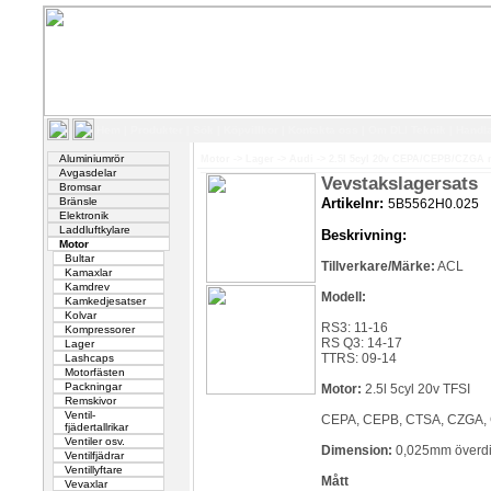
Hem
|
Produkter
|
Sök
|
Köpvillkor
|
Kontakta oss
|
Om DLI Teknik
|
Handl
Aluminiumrör
Motor
->
Lager
->
Audi
->
2.5l 5cyl 20v CEPA/CEPB/CZGA m
Avgasdelar
Vevstakslagersats
Bromsar
Bränsle
Artikelnr:
5B5562H0.025
Elektronik
Laddluftkylare
Beskrivning:
Motor
Bultar
Tillverkare/Märke:
ACL
Kamaxlar
Kamdrev
Modell:
Kamkedjesatser
Kolvar
RS3: 11-16
Kompressorer
RS Q3: 14-17
Lager
TTRS: 09-14
Lashcaps
Motorfästen
Packningar
Motor:
2.5l 5cyl 20v TFSI
Remskivor
Ventil-
CEPA, CEPB, CTSA, CZGA,
fjädertallrikar
Ventiler osv.
Dimension:
0,025mm överd
Ventilfjädrar
Ventillyftare
Mått
Vevaxlar