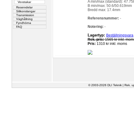
A min/max (standard): 47.7
Vevstakar
B min/max: 50.6/50.619mm
Reservdelar
Bredd max: 17.4mm
Silikonslangar
Transmission
Referensnummer:
-
Väghållning
Fyndhörna
Notering:
-
FAQ
Lagertyp:
Beställningsvara
Rek. pris:
1565 kr inkl. mom
Pris:
1310 kr inkl. moms
© 2003-2026 DLI Teknik | Rek. u