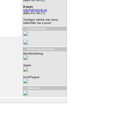
(Mån-Tor 09-12)
E-post:
info@dli-teknik.se
(Mån-Fre 08-17)
Vänligen skicka inte stora
bilder/filer via e-post!
Fraktalternativ
Betalningsalternativ
Bankbetalning
Swish
Kort/Paypal
Säkra köp