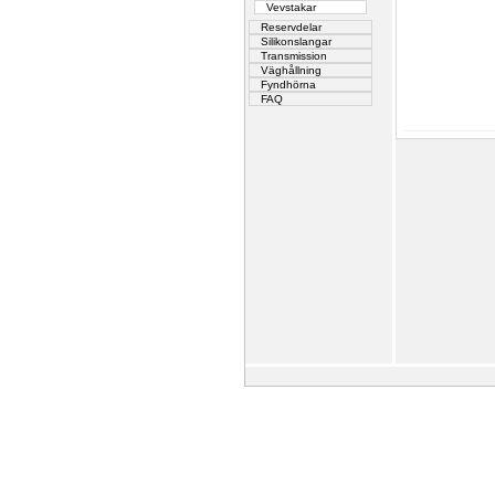
Vevstakar
Reservdelar
Silikonslangar
Transmission
Väghållning
Fyndhörna
FAQ