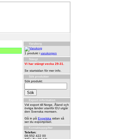
Varukorg
1 produkt i
varukorgen
Stängt
Vi har stängt vecka 29-31.
Se startsidan för mer info.
Sök produkter
Sök produkt:
Export information
Vid export till Norge, Åland och
övriga länder utanför EU utgår
den Svenska momsen.
Gå in på
Engelska
sidan så
ser du exportpriset.
Kontaktuppgifter
Telefon:
08-552 422 00