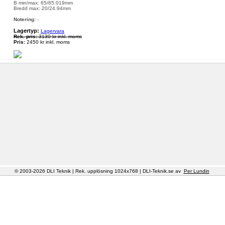
B min/max: 65/65.019mm
Bredd max: 20/24.94mm
Notering:
-
Lagertyp:
Lagervara
Rek. pris:
3130 kr inkl. moms
Pris:
2450 kr inkl. moms
© 2003-2026 DLI Teknik | Rek. upplösning 1024x768 | DLI-Teknik.se av
Per Lundin