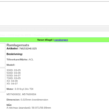
Kontakta oss
|
Om DLI Teknik
|
Handla
|
Verkstad
|
Varukorg
Bmw
->
3.0TD 6cyl 24v M57N
->
Ramlagersats
Varan tillagd i
varukorgen
Ramlagersats
Artikelnr:
7M1532H0.025
Beskrivning:
Tillverkare/Märke:
ACL
Modell:
330D: 03-05
530D: 03-06
535D: 04-07
730D: 03-05
X3: 04-06
X5: 04-07
Motor:
3.0l 6cyl 24v TDI
M57N306D2, M57N306D4
Dimension:
0,025mm överdimension
Mått
A min/max (standard): 59.971/59.99mm