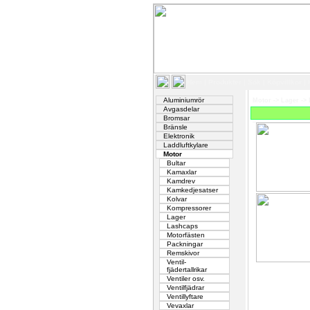
Hem
|
Produkter
|
Sök
|
Köpvillkor
|
Aluminiumrör
Motor
->
Lager
->
Avgasdelar
Bromsar
Bränsle
Elektronik
Laddluftkylare
Motor
Bultar
Kamaxlar
Kamdrev
Kamkedjesatser
Kolvar
Kompressorer
Lager
Lashcaps
Motorfästen
Packningar
Remskivor
Ventil-
fjädertallrikar
Ventiler osv.
Ventilfjädrar
Ventillyftare
Vevaxlar