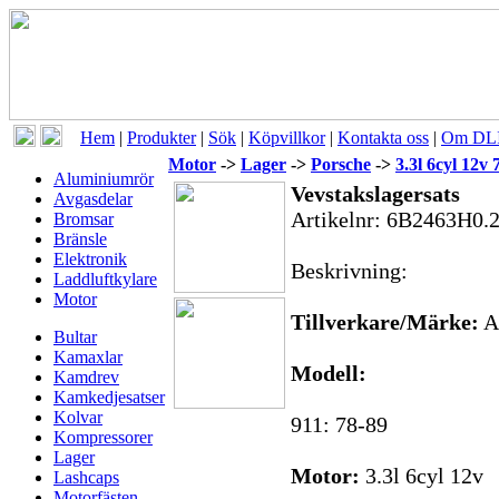
Hem
|
Produkter
|
Sök
|
Köpvillkor
|
Kontakta oss
|
Om DLI
Motor
->
Lager
->
Porsche
->
3.3l 6cyl 12v 
Aluminiumrör
Vevstakslagersats
Avgasdelar
Artikelnr:
6B2463H0.
Bromsar
Bränsle
Elektronik
Beskrivning:
Laddluftkylare
Motor
Tillverkare/Märke:
A
Bultar
Kamaxlar
Modell:
Kamdrev
Kamkedjesatser
Kolvar
911: 78-89
Kompressorer
Lager
Motor:
3.3l 6cyl 12v
Lashcaps
Motorfästen