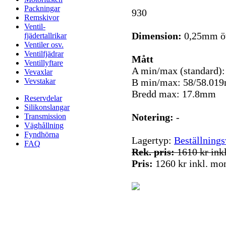
Packningar
930
Remskivor
Ventil-
Dimension:
0,25mm ö
fjädertallrikar
Ventiler osv.
Ventilfjädrar
Mått
Ventillyftare
A min/max (standard)
Vevaxlar
Vevstakar
B min/max: 58/58.01
Bredd max: 17.8mm
Reservdelar
Silikonslangar
Notering:
-
Transmission
Väghållning
Fyndhörna
Lagertyp:
Beställnings
FAQ
Rek. pris:
1610 kr ink
Pris:
1260 kr inkl. m