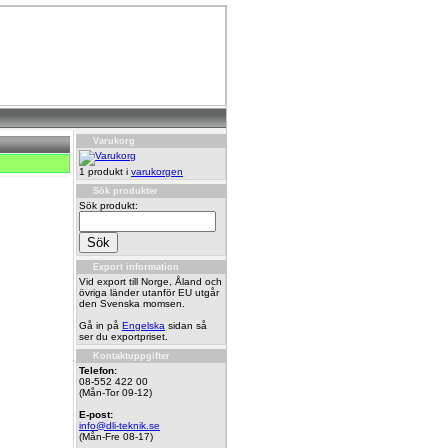
Varukorg
1 produkt i
varukorgen
Sök produkter
Sök produkt:
Export information
Vid export till Norge, Åland och
övriga länder utanför EU utgår
den Svenska momsen.
Gå in på
Engelska
sidan så
ser du exportpriset.
Kontaktuppgifter
Telefon:
08-552 422 00
(Mån-Tor 09-12)
E-post:
info@dli-teknik.se
(Mån-Fre 08-17)