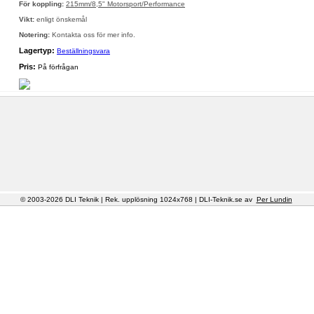
För koppling:
215mm/8,5" Motorsport/Performance
Vikt:
enligt önskemål
Notering:
Kontakta oss för mer info.
Lagertyp:
Beställningsvara
Pris:
På förfrågan
© 2003-2026 DLI Teknik | Rek. upplösning 1024x768 | DLI-Teknik.se av
Per Lundin