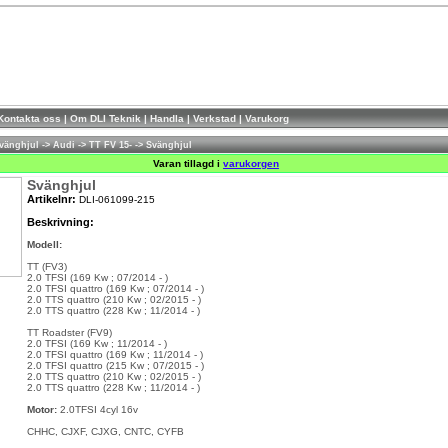
Kontakta oss
|
Om DLI Teknik
|
Handla
|
Verkstad
|
Varukorg
vänghjul
->
Audi
->
TT FV 15-
->
Svänghjul
Varan tillagd i
varukorgen
Svänghjul
Artikelnr:
DLI-061099-215
Beskrivning:
Modell:
TT (FV3)
2.0 TFSI (169 Kw ; 07/2014 - )
2.0 TFSI quattro (169 Kw ; 07/2014 - )
2.0 TTS quattro (210 Kw ; 02/2015 - )
2.0 TTS quattro (228 Kw ; 11/2014 - )
TT Roadster (FV9)
2.0 TFSI (169 Kw ; 11/2014 - )
2.0 TFSI quattro (169 Kw ; 11/2014 - )
2.0 TFSI quattro (215 Kw ; 07/2015 - )
2.0 TTS quattro (210 Kw ; 02/2015 - )
2.0 TTS quattro (228 Kw ; 11/2014 - )
Motor:
2.0TFSI 4cyl 16v
CHHC, CJXF, CJXG, CNTC, CYFB