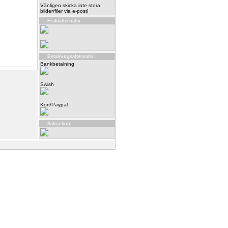
Vänligen skicka inte stora
bilder/filer via e-post!
Fraktalternativ
Betalningsalternativ
Bankbetalning
Swish
Kort/Paypal
Säkra köp