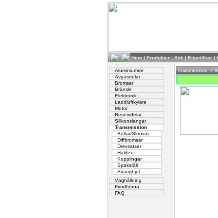
Hem
|
Produkter
|
Sök
|
Köpvillkor
|
Aluminiumrör
Transmission
->
S
Avgasdelar
Bromsar
Bränsle
Elektronik
Laddluftkylare
Motor
Reservdelar
Silikonslangar
Transmission
Bultar/Skruvar
Diffbromsar
Drevsatser
Haldex
Kopplingar
Spakställ
Svänghjul
Väghållning
Fyndhörna
FAQ